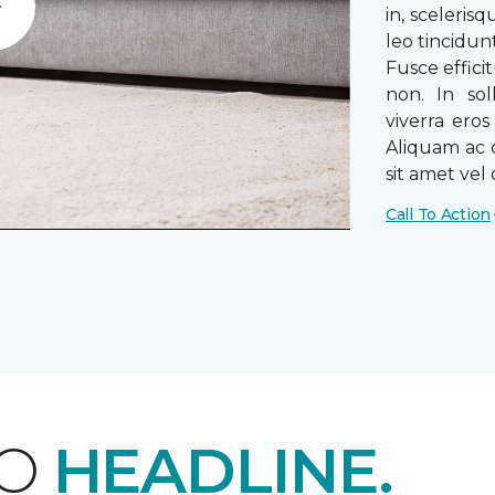
in, sceleris
Play
leo tincidun
Fusce efficit
non. In sol
viverra ero
Aliquam ac o
sit amet vel o
Call To Action
EO
HEADLINE.