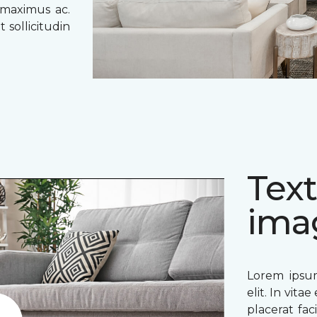
 maximus ac.
 sollicitudin
Text
ima
Lorem ipsum
elit. In vit
placerat fac