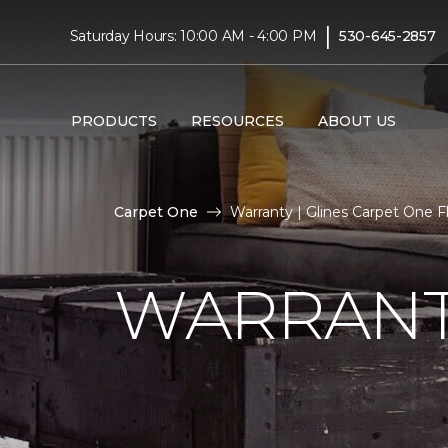
|
Saturday Hours: 10:00 AM - 4:00 PM
530-645-2857
PRODUCTS
RESOURCES
ABOUT US
Carpet One
Warranty | Glines Carpet One 
WARRAN