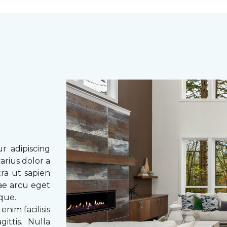
r adipiscing
arius dolor a
tra ut sapien
tae arcu eget
eque.
enim facilisis
ittis. Nulla