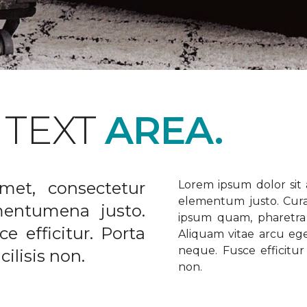
 TEXT
AREA.
met, consectetur
Lorem ipsum dolor sit a
elementum justo. Curabi
ementumena justo.
ipsum quam, pharetra u
e efficitur. Porta
Aliquam vitae arcu ege
neque. Fusce efficitur 
ilisis non.
non.